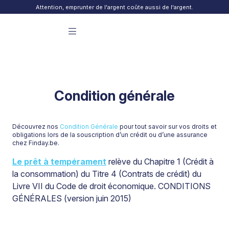
Skip to content
Attention, emprunter de l'argent coûte aussi de l'argent.
Menu principal Finday
Condition générale
Découvrez nos
Condition Générale
pour tout savoir sur vos droits et
obligations lors de la souscription d’un crédit ou d’une assurance
chez Finday.be.
Le prêt à tempérament
relève du Chapitre 1 (Crédit à
la consommation) du Titre 4 (Contrats de crédit) du
Livre VII du Code de droit économique. CONDITIONS
GÉNÉRALES (version juin 2015)