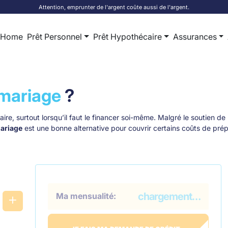
Attention, emprunter de l'argent coûte aussi de l'argent.
Home
Prêt Personnel
Prêt Hypothécaire
Assurances
 mariage
?
ire, surtout lorsqu’il faut le financer soi-même. Malgré le soutien de
mariage
est une bonne alternative pour couvrir certains coûts de prép
chargement…
Ma mensualité: