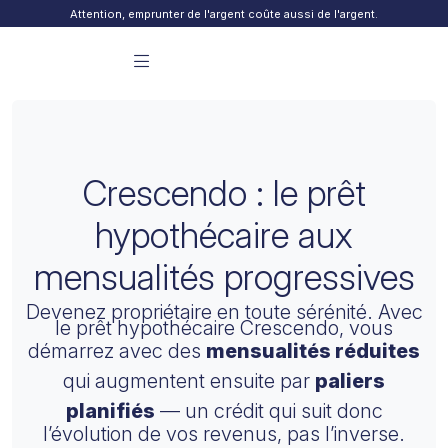
Skip to content
Attention, emprunter de l'argent coûte aussi de l'argent.
Menu principal Finday
Crescendo : le prêt
hypothécaire aux
mensualités progressives
Devenez propriétaire en toute sérénité. Avec
le prêt hypothécaire Crescendo, vous
démarrez avec des
mensualités réduites
qui augmentent ensuite par
paliers
planifiés
— un crédit qui suit donc
l’évolution de vos revenus, pas l’inverse.