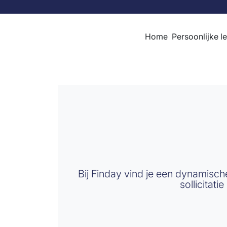
Skip to content
Home
Persoonlijke l
Bij Finday vind je een dynamisc
sollicitat