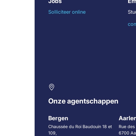
Jobs
Em
Solliciteer online
Stu
con
Onze agentschappen
Bergen
Aarle
Chaussée du Roi Baudouin 18 et
Rue des 
109,
6700 Aa