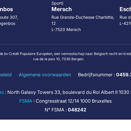
Sport)
nbos
Mersch
Esch
oute 307,
Rue Grande-Duchesse Charlotte,
Rue de
ogenbos
12
L-421
L-7520 Mersch
de bv Crédit Populaire Européen, een vennootschap naar Belgisch recht en kre
rue de la paix 10, 7030 Bergen.
beleid
Algemene voorwaarden
Bedrijfsnummer :
0459.
es
: North Galaxy Towers 33, boulevard du Roi Albert II 103
FSMA
: Congresstraat 12/14 1000 Bruxelles
N° FSMA :
048242