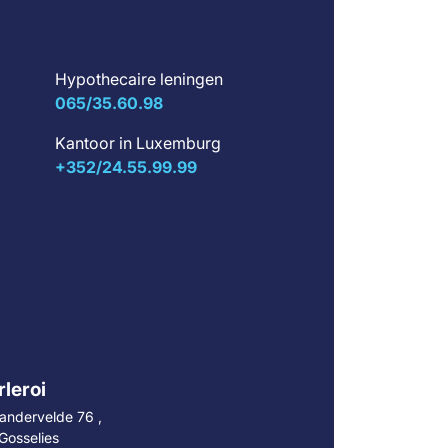
Hypothecaire leningen
065/35.60.98
Kantoor in Luxemburg
+352/24.55.99.99
leroi
andervelde 76 ,
Gosselies