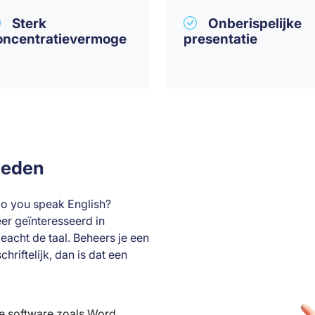
Sterk
Onberispelijke
oncentratievermoge
presentatie
heden
Do you speak English?
eer geïnteresseerd in
acht de taal. Beheers je een
hriftelijk, dan is dat een
je software zoals Word,