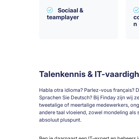
Sociaal &
teamplayer
c
n
Talenkennis & IT-vaardig
Habla otra idioma? Parlez-vous français? 
Sprachen Sie Deutsch? Bij Finday zijn wij z
tweetalige of meertalige medewerkers, onge
andere taal vloeiend, zowel mondeling als sc
absoluut pluspunt.
Ben je daarnaast een IT-expert en beheers 