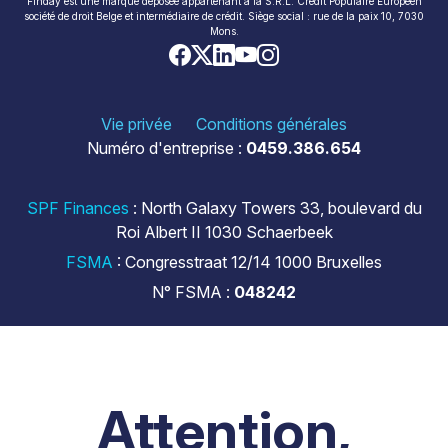
Finday est une marque déposée appartenant à la S.R.L. Crédit Populaire Européen
société de droit Belge et intermédiaire de crédit. Siège social : rue de la paix 10, 7030
Mons.
Vie privée
Conditions générales
Numéro d'entreprise :
0459.386.654
SPF Finances
: North Galaxy Towers 33, boulevard du
Roi Albert II 1030 Schaerbeek
FSMA
: Congresstraat 12/14 1000 Bruxelles
N° FSMA :
048242
Attention,