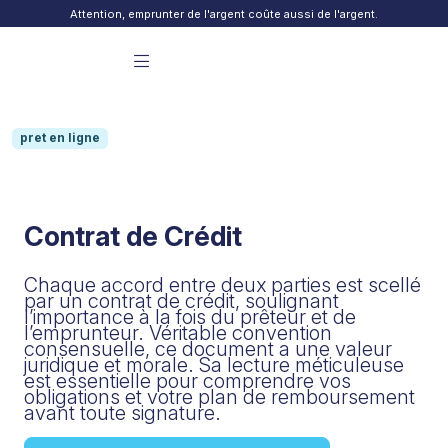
Skip to content
Attention, emprunter de l'argent coûte aussi de l'argent.
Menu principal Finday
pret en ligne
Contrat de Crédit
Chaque accord entre deux parties est scellé
par un contrat de crédit, soulignant
l’importance à la fois du prêteur et de
l’emprunteur. Véritable convention
consensuelle, ce document a une valeur
juridique et morale. Sa lecture méticuleuse
est essentielle pour comprendre vos
obligations et votre plan de remboursement
avant toute signature.