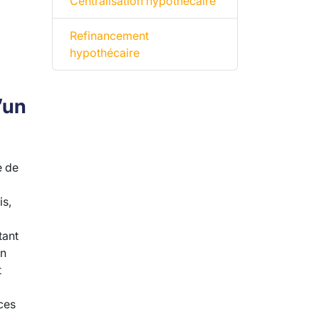
Centralisation hypothécaire
Refinancement
hypothécaire
’un
e de
is,
tant
on
t
ces