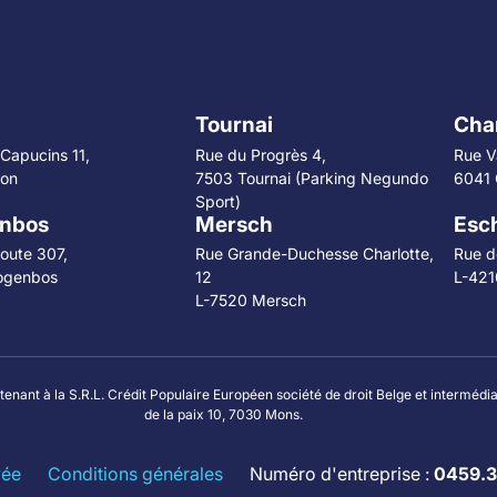
Tournai
Char
Capucins 11,
Rue du Progrès 4,
Rue V
lon
7503 Tournai (Parking Negundo
6041 
Sport)
nbos
Mersch
Esch
oute 307,
Rue Grande-Duchesse Charlotte,
Rue de
ogenbos
12
L-421
L-7520 Mersch
ant à la S.R.L. Crédit Populaire Européen société de droit Belge et intermédiair
de la paix 10, 7030 Mons.
vée
Conditions générales
Numéro d'entreprise :
0459.3