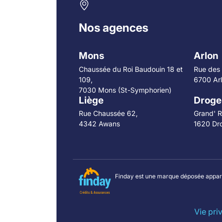
Nos agences
Mons
Arlon
Chaussée du Roi Baudouin 18 et
Rue des 
109,
6700 Ar
7030 Mons (St-Symphorien)
Liège
Droge
Rue Chaussée 62,
Grand' R
4342 Awans
1620 Dr
Finday est une marque déposée apparten
Vie pri