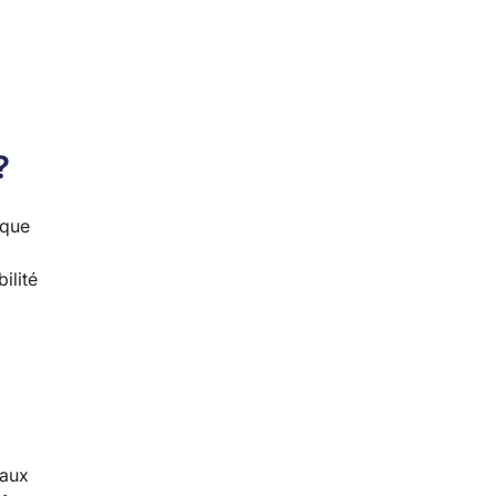
?
 que
ilité
taux