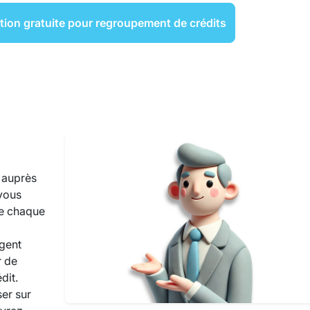
tion gratuite pour regroupement de crédits
 auprès
 vous
xe chaque
rgent
r de
dit.
ser sur