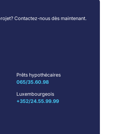
projet?
Contactez-nous
dès maintenant.
Prêts hypothécaires
065/35.60.98
Luxembourgeois
+352/24.55.99.99