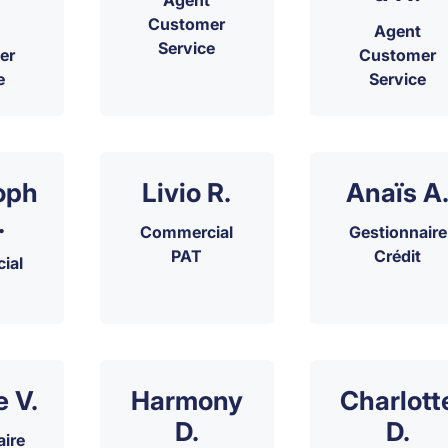
Agent
Customer
Agent
Service
er
Customer
e
Service
oph
Livio R.
Anaïs A
.
Commercial
Gestionnaire
PAT
Crédit
ial
e V.
Harmony
Charlott
D.
D.
aire