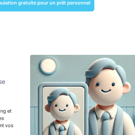
ulation gratuite pour un prêt personnel
se
ing et
es
ent vos
,