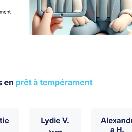
oment
s en
prêt à tempérament
tie
Lydie V.
Alexand
a H.