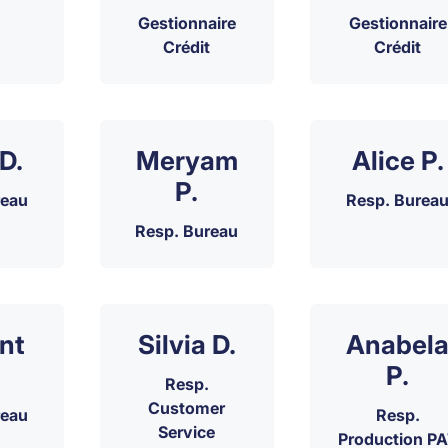
Gestionnaire
Gestionnaire
Crédit
Crédit
D.
Meryam
Alice P.
P.
reau
Resp. Burea
Resp. Bureau
nt
Silvia D.
Anabel
P.
Resp.
Customer
reau
Resp.
Service
Production P