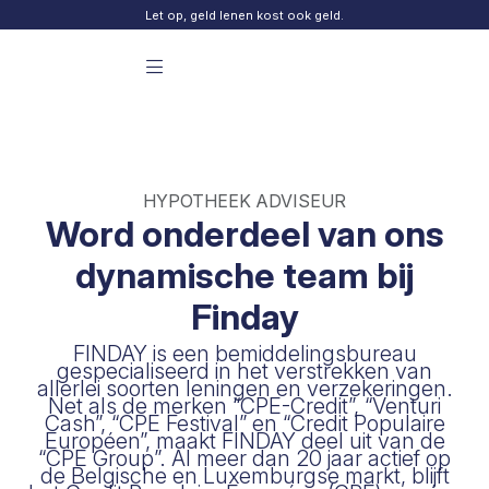
Skip to content
Let op, geld lenen kost ook geld.
Menu principal Finday
HYPOTHEEK ADVISEUR
Word onderdeel van ons
dynamische team bij
Finday
FINDAY is een bemiddelingsbureau
gespecialiseerd in het verstrekken van
allerlei soorten leningen en verzekeringen.
Net als de merken “CPE-Credit”, “Venturi
Cash”, “CPE Festival” en “Credit Populaire
Européen”, maakt FINDAY deel uit van de
“CPE Group”. Al meer dan 20 jaar actief op
de Belgische en Luxemburgse markt, blijft