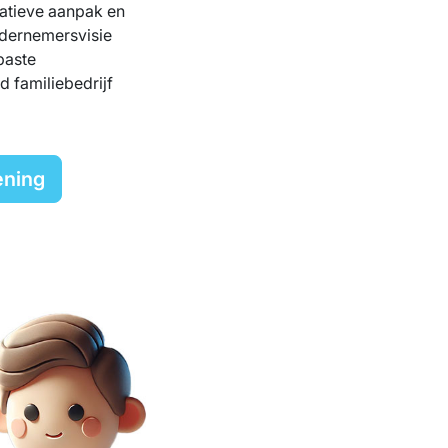
ovatieve aanpak en
ondernemersvisie
paste
 familiebedrijf
ening