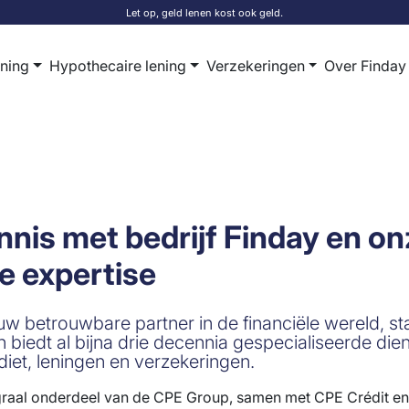
Let op, geld lenen kost ook geld.
ening
Hypothecaire lening
Verzekeringen
Over Finday
nis met bedrijf Finday en on
le expertise
 uw betrouwbare partner in de financiële wereld, 
en biedt al bijna drie decennia gespecialiseerde die
iet, leningen en verzekeringen.
egraal onderdeel van de CPE Group, samen met CPE Crédit en