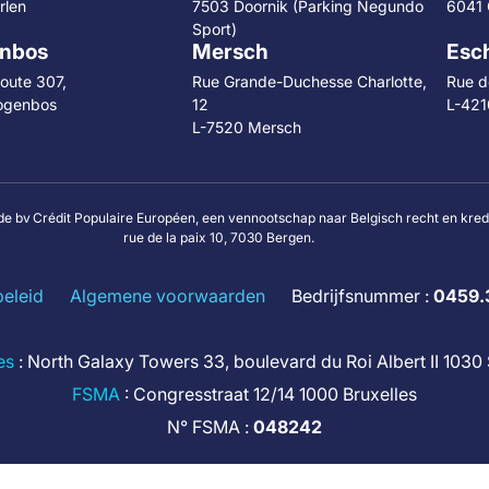
rlen
7503 Doornik (Parking Negundo
6041 
Sport)
nbos
Mersch
Esch
oute 307,
Rue Grande-Duchesse Charlotte,
Rue de
ogenbos
12
L-421
L-7520 Mersch
de bv Crédit Populaire Européen, een vennootschap naar Belgisch recht en kre
rue de la paix 10, 7030 Bergen.
beleid
Algemene voorwaarden
Bedrijfsnummer :
0459.
es
: North Galaxy Towers 33, boulevard du Roi Albert II 103
FSMA
: Congresstraat 12/14 1000 Bruxelles
N° FSMA :
048242