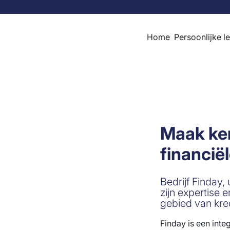
Skip to content
Home
Persoonlijke l
Maak ken
financië
Bedrijf Finday,
zijn expertise 
gebied van kred
Finday is een int