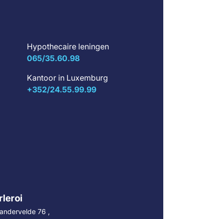
Hypothecaire leningen
065/35.60.98
Kantoor in Luxemburg
+352/24.55.99.99
leroi
andervelde 76 ,