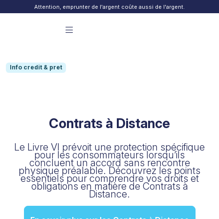
Skip to content
Attention, emprunter de l'argent coûte aussi de l'argent.
Menu principal Finday
Info credit & pret
Contrats à Distance
Le Livre VI prévoit une protection spécifique
pour les consommateurs lorsqu’ils
concluent un accord sans rencontre
physique préalable. Découvrez les points
essentiels pour comprendre vos droits et
obligations en matière de Contrats à
Distance.