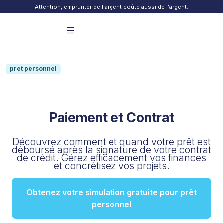
Skip to content
Attention, emprunter de l'argent coûte aussi de l'argent.
Menu principal Finday
pret personnel
Paiement et Contrat
Découvrez comment et quand votre prêt est
déboursé après la signature de votre contrat
de crédit. Gérez efficacement vos finances
et concrétisez vos projets.
Obtenez votre simulation gratuite pour prêt
personnel