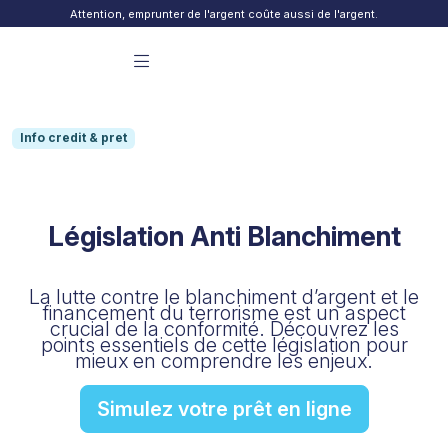
Skip to content
Attention, emprunter de l'argent coûte aussi de l'argent.
Menu principal Finday
Info credit & pret
Législation Anti Blanchiment
La lutte contre le blanchiment d’argent et le
financement du terrorisme est un aspect
crucial de la conformité. Découvrez les
points essentiels de cette législation pour
mieux en comprendre les enjeux.
Simulez votre prêt en ligne