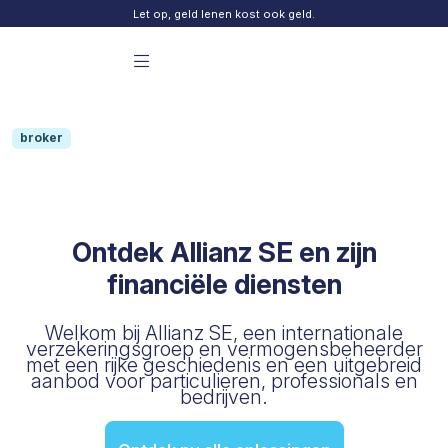
Skip to content
Let op, geld lenen kost ook geld.
Menu principal Finday
broker
Ontdek Allianz SE en zijn
financiële diensten
Welkom bij Allianz SE, een internationale
verzekeringsgroep en vermogensbeheerder
met een rijke geschiedenis en een uitgebreid
aanbod voor particulieren, professionals en
bedrijven.