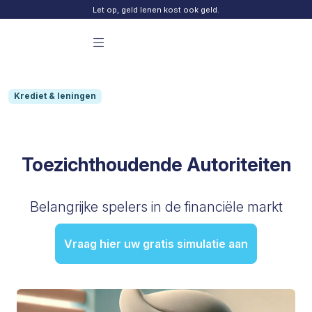
Skip to content
Let op, geld lenen kost ook geld.
Menu principal Finday
Krediet & leningen
Toezichthoudende Autoriteiten
Belangrijke spelers in de financiële markt
Vraag hier uw gratis simulatie aan