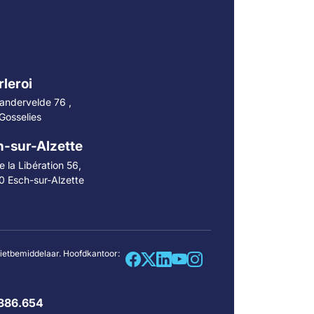
leroi
andervelde 76 ,
Gosselies
-sur-Alzette
 la Libération 56,
0 Esch-sur-Alzette
dietbemiddelaar. Hoofdkantoor:
386.654