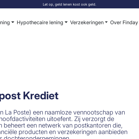
Let op, geld lenen kost ook geld.
ening
Hypothecaire lening
Verzekeringen
Over Finday
post Krediet
een La Poste) een naamloze vennootschap van
hoofdactiviteiten uitoefent. Zij verzorgt de
n beheert een netwerk van postkantoren die,
nanciële producten en verzekeringen aanbieden
ar dochterondernemingen.