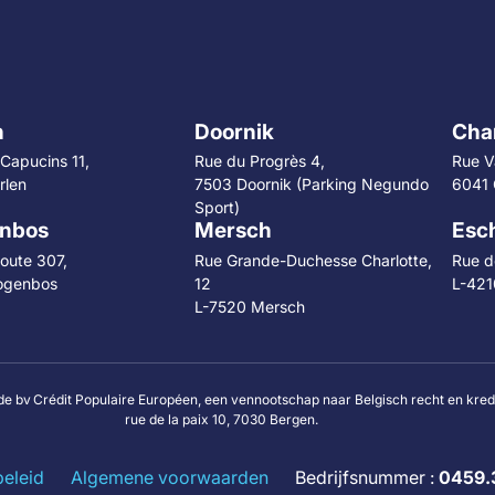
n
Doornik
Char
Capucins 11,
Rue du Progrès 4,
Rue V
rlen
7503 Doornik (Parking Negundo
6041 
Sport)
nbos
Mersch
Esch
oute 307,
Rue Grande-Duchesse Charlotte,
Rue de
ogenbos
12
L-421
L-7520 Mersch
de bv Crédit Populaire Européen, een vennootschap naar Belgisch recht en kre
rue de la paix 10, 7030 Bergen.
beleid
Algemene voorwaarden
Bedrijfsnummer :
0459.