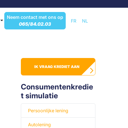
Neem contact met ons op
FR
NL
065/84.02.03
IK VRAAG KREDIET AAN
Consumentenkredie
t simulatie
Persoonlijke lening
Autolening