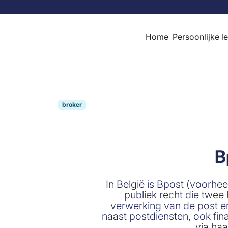
Skip to content
Home
Persoonlijke l
broker
B
In België is Bpost (voorh
publiek recht die twee 
verwerking van de post e
naast postdiensten, ook fi
via ha