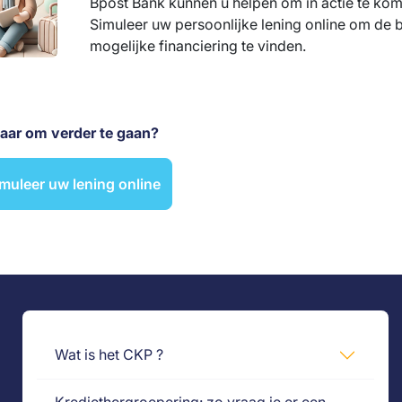
Bpost Bank kunnen u helpen om in actie te kom
Simuleer uw persoonlijke lening online om de 
mogelijke financiering te vinden.
laar om verder te gaan?
muleer uw lening online
Wat is het CKP ?
Krediethergroepering: zo vraag je er een