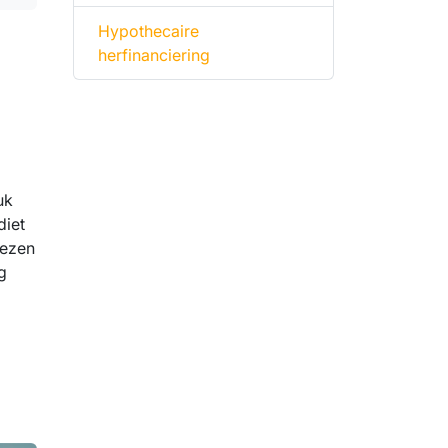
Hypothecaire
herfinanciering
uk
diet
iezen
g