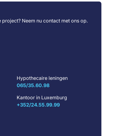
je project? Neem nu
contact
met ons op.
Hypothecaire leningen
065/35.60.98
Kantoor in Luxemburg
+352/24.55.99.99