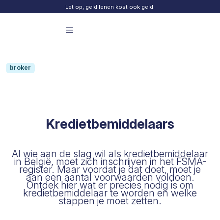
Skip to content
Let op, geld lenen kost ook geld.
Menu principal Finday
broker
Kredietbemiddelaars
Al wie aan de slag wil als kredietbemiddelaar
in België, moet zich inschrijven in het FSMA-
register. Maar voordat je dat doet, moet je
aan een aantal voorwaarden voldoen.
Ontdek hier wat er precies nodig is om
kredietbemiddelaar te worden en welke
stappen je moet zetten.