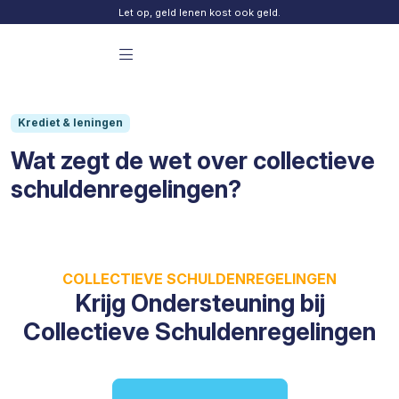
Skip to content
Let op, geld lenen kost ook geld.
Menu principal Finday
Krediet & leningen
Wat zegt de wet over collectieve
schuldenregelingen?
COLLECTIEVE SCHULDENREGELINGEN
Krijg Ondersteuning bij
Collectieve Schuldenregelingen