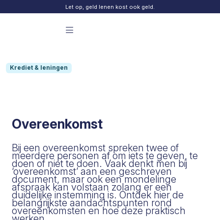
Skip to content
Let op, geld lenen kost ook geld.
Menu principal Finday
Krediet & leningen
Overeenkomst
Bij een overeenkomst spreken twee of
meerdere personen af om iets te geven, te
doen of niet te doen. Vaak denkt men bij
‘overeenkomst’ aan een geschreven
document, maar ook een mondelinge
afspraak kan volstaan zolang er een
duidelijke instemming is. Ontdek hier de
belangrijkste aandachtspunten rond
overeenkomsten en hoe deze praktisch
werken.