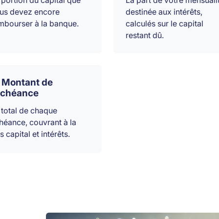
 portion du capital que
La part de votre mensuali
us devez encore
destinée aux intérêts,
mbourser à la banque.
calculés sur le capital
restant dû.
Montant de
échéance
 total de chaque
héance, couvrant à la
s capital et intérêts.