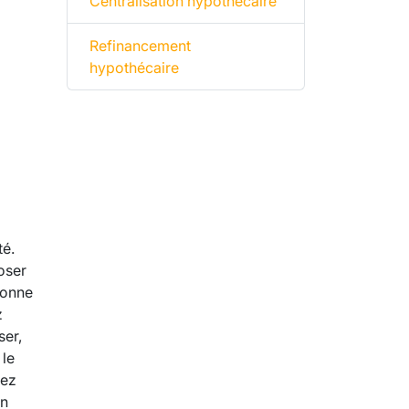
Centralisation hypothécaire
Refinancement
hypothécaire
é.
oser
bonne
z
ser,
 le
vez
en