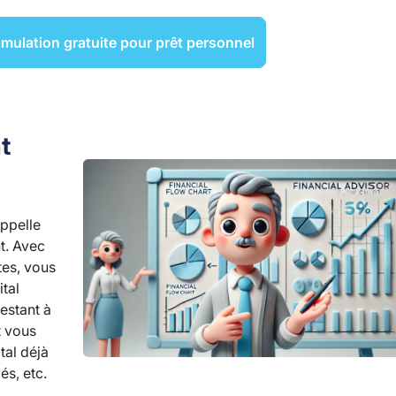
mulation gratuite pour prêt personnel
t
appelle
t. Avec
tes, vous
tal
estant à
t vous
tal déjà
és, etc.