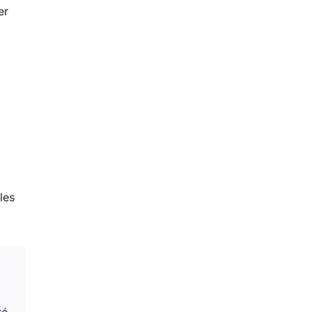
er
les