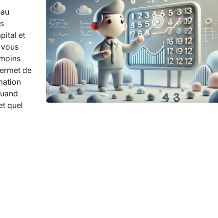
eau
es
pital et
s vous
 moins
permet de
mation
quand
t quel