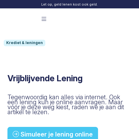
Skip to content
Let op, geld lenen kost ook geld.
Menu principal Finday
Krediet & leningen
Vrijblijvende Lening
Tegenwoordig kan alles via internet. Ook
een lening kun je online aanvragen. Maar
vóór je deze weg kiest, raden we je aan dit
artikel te lezen.
Simuleer je lening online