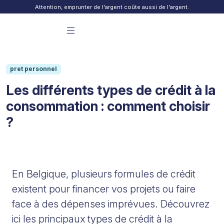
Skip to content
Attention, emprunter de l'argent coûte aussi de l'argent.
Menu principal Finday
pret personnel
Les différents types de crédit à la
consommation : comment choisir
?
En Belgique, plusieurs formules de crédit
existent pour financer vos projets ou faire
face à des dépenses imprévues. Découvrez
ici les principaux types de crédit à la