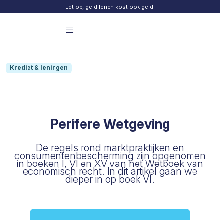
Skip to content
Let op, geld lenen kost ook geld.
Menu principal Finday
Krediet & leningen
Perifere Wetgeving
De regels rond marktpraktijken en
consumentenbescherming zijn opgenomen
in boeken I, VI en XV van het Wetboek van
economisch recht. In dit artikel gaan we
dieper in op boek VI.